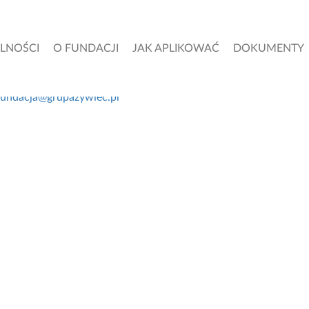
LNOŚCI
O FUNDACJI
JAK APLIKOWAĆ
DOKUMENTY
fundacja@grupazywiec.pl