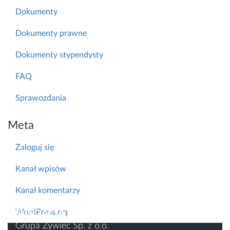
Dokumenty
Dokumenty prawne
Dokumenty stypendysty
FAQ
Sprawozdania
Meta
Zaloguj się
Kanał wpisów
Kanał komentarzy
WordPress.org
FUNDACJA ROZWOJU PRZYSZŁOŚCI
Grupa Żywiec Sp. z o.o.