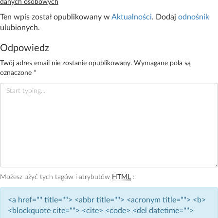
danych osobowych
Ten wpis został opublikowany w
Aktualności
. Dodaj
odnośnik
ulubionych.
Odpowiedz
Twój adres email nie zostanie opublikowany.
Wymagane pola są
oznaczone
*
Możesz użyć tych tagów i atrybutów
HTML
:
<a href="" title=""> <abbr title=""> <acronym title=""> <b>
<blockquote cite=""> <cite> <code> <del datetime="">