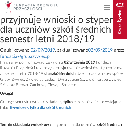
Fundacja Rozwoju Przyszłości
Toggle
przyjmuje wnioski o stypendia
navigatio
dla uczniów szkół średnich –
semestr letni 2018/19
Opublikowano
02/09/2019
, zaktualizowano
02/09/2019
przez
fundacja@grupazywiec.pl
Pragniemy poinformować, że w dniu
02 września 2019
Fundacja
Rozwoju Przyszłości rozpoczęła przyjmowanie wniosków stypendialnych
za semestr letni 2018/19
dla szkół średnich
dzieci pracowników spółek
Grupy Żywiec: Żywiec Sprzedaż i Dystrybucja Sp. z o.o., Grupa Żywiec
S.A. oraz Browar Zamkowy Cieszyn Sp. z o.o..
Uwaga!
Od tego semestru wnioski składamy
tylko
elektronicznie korzystając z
linku:
E-wniosek tylko dla szkół średnich
Termin składania wniosków
o stypendium dla uczniów
szkół średnich