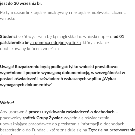
jest do
30 września br.
Po tym czasie link będzie nieaktywny i nie będzie możliwości złożenia
wniosku.
Studenci
szkół wyższych będą mogli składać wnioski dopiero
od 01
października br
za pomocą odrębnego linka
, który zostanie
opublikowany końcem września.
Uwaga! Rozpatrzeniu będą podlegać tylko wnioski prawidłowo
wypełnione i poparte wymaganą dokumentacją, w szczególności w
postaci oświadczeń i zaświadczeń wskazanych w pliku „Wykaz
wymaganych dokumentów”
Ważne!
Aby usprawnić
proces uzyskiwania zaświadczeń o dochodach
–
pracownicy
spółek Grupy Żywiec
wypełniają oświadczenie
upoważniające pracodawcę do przekazania informacji o dochodach
bezpośrednio do Fundacji, które znajduje się na
Zgodzie na przetwarzanie